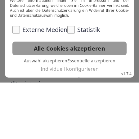
Ecken Deiner Stadt erkundet und echte 
Atelierluft „geschnuppert“? Es sind besondere 
Erlebnisse und Erfahrungen voller kreativer 
Magie. Ihr begegnet interessanten Menschen, die 
durch ihr Kunstschaffen neue Perspektiven 
eröffnen und im Alltag so manchen Blickwinkel 
positiv verändern können. Auch der Besuch einer 
spannenden Galerie oder eines Kunstmuseums 
sind Erlebnisse, die nur wenige von uns in ihrem 
Alltag integrieren