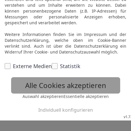
 unser künstlerischer Geist ein
e Seite wiederherzustellen. Pro